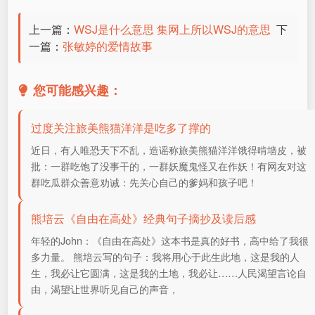
上一篇：
WSJ是什么意思 集网上所以WSJ的意思
下
一篇：
张敏婷的爱情故事
您可能感兴趣：
过度关注旅美熊猫洋洋是吃多了撑的
近日，有人唯恐天下不乱，造谣称旅美熊猫洋洋饿得啃墙皮，被
批：一群吃饱了没事干的，一群妖魔鬼怪又在作妖！有网友对这
群吃瓜群众善意劝诫：先关心自己的爹妈和孩子吧！
熊培云《自由在高处》经典句子摘抄及读后感
年轻的John：《自由在高处》这本书是真的好书，高中给了我很
多力量。 熊培云写的句子：我将用心于此生此地，这是我的人
生，我必让它圆满，这是我的土地，我必让……人民渴望言论自
由，渴望让世界听见自己的声音，