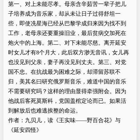
第一、对上未能尽孝。母亲含辛茹苦一辈子把儿
子培养成为音乐家，却从未让日子过得舒坦一
些，即使冼星海已经从巴黎学成归来因为找不到
工作，老母亲还要重操旧业，最后贫病交加死在
炮火中的上海。第二、对下未能尽慈。离开延安
时女儿才有8个月大，此后双方渺无音讯，女儿再
也没见到父亲，妻子再没见到丈夫。第三、对党
国不忠。在抗战最为困难之际，却滞留苏联不
归，美其名曰研究俄罗斯音乐，难道中国的音乐
不需要研究吗？这样的理由显得牵强附会。因为
他战后客死莫斯科，党国盖棺定论而已。如果活
到解放后也难逃挨整的命运。
作者：九贝儿，读《王实味——野百合花》与
《延安四怪》