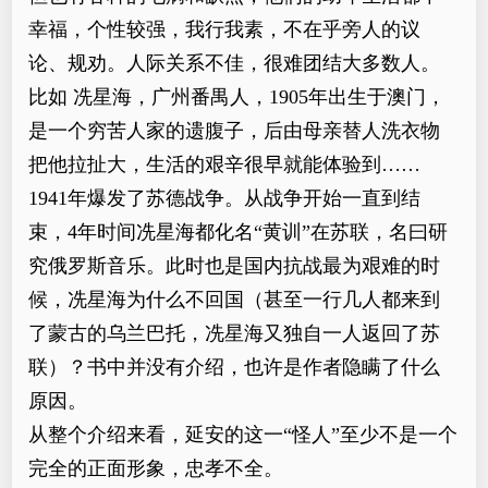
幸福，个性较强，我行我素，不在乎旁人的议
论、规劝。人际关系不佳，很难团结大多数人。
比如 冼星海，广州番禺人，1905年出生于澳门，
是一个穷苦人家的遗腹子，后由母亲替人洗衣物
把他拉扯大，生活的艰辛很早就能体验到……
1941年爆发了苏德战争。从战争开始一直到结
束，4年时间冼星海都化名“黄训”在苏联，名曰研
究俄罗斯音乐。此时也是国内抗战最为艰难的时
候，冼星海为什么不回国（甚至一行几人都来到
了蒙古的乌兰巴托，冼星海又独自一人返回了苏
联）？书中并没有介绍，也许是作者隐瞒了什么
原因。
从整个介绍来看，延安的这一“怪人”至少不是一个
完全的正面形象，忠孝不全。