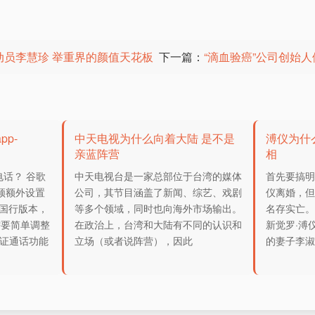
动员李慧珍 举重界的颜值天花板
下一篇：
“滴血验癌”公司创始
p-
中天电视为什么向着大陆 是不是
溥仪为什
亲蓝阵营
相
电话？ 谷歌
中天电视台是一家总部位于台湾的媒体
首先要搞
必须额外设置
公司，其节目涵盖了新闻、综艺、戏剧
仪离婚，
 无国行版本，
等多个领域，同时也向海外市场输出。
名存实亡。
需要简单调整
在政治上，台湾和大陆有不同的认识和
新觉罗·溥
保证通话功能
立场（或者说阵营），因此
的妻子李