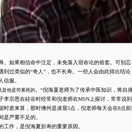
释。如果相信命中注定，未免落入宿命论的俗套。可别忘
遇到过类似的“奇人”，也不长寿。一些人会由此得出结论
人信服。
。“倪海厦老师为了传承中医知识，将自
法是他是劳累死的
子李宗恩在硅谷时经常和倪老师在MSN上探讨，常常说到
据时差来算，那时佛州是凌晨5点，倪老师每天会在8点
间是严重不足的。
的工作，是倪海夏折寿的重要原因。