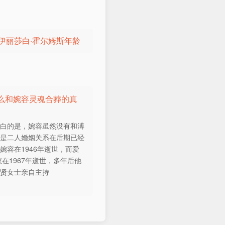
人伊丽莎白·霍尔姆斯年龄
么和婉容灵魂合葬的真
明白的是，婉容虽然没有和溥
但是二人婚姻关系在后期已经
婉容在1946年逝世，而爱
仪在1967年逝世，多年后他
淑贤女士亲自主持