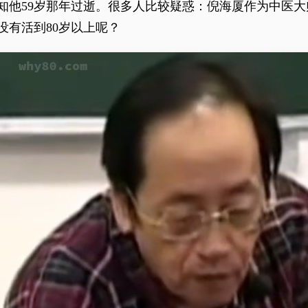
知他59岁那年过逝。很多人比较疑惑：倪海厦作为中医
没有活到80岁以上呢？