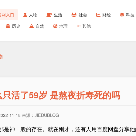
官网入口
人物
生活
社会
财经
科技
历史
自然
地理
其他
物
只活了59岁 是熬夜折寿死的吗
2-11-18 来源：JIEDUBLOG
那是神一般的存在。就在刚才，还有人用百度网盘分享他