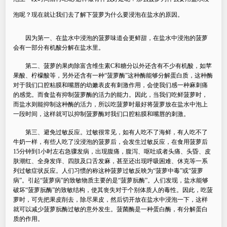
泡呢？
现在就让我们去了解下菠萝为什么要浸泡在盐水的原因
。
因为第一、在盐水中浸泡的菠萝味道会更鲜甜，在盐水中浸泡的菠萝
会有一部分有机酸分解在盐水里。
第二、菠萝的果肉除富含维生素
C
和糖分以外还含有不少有机酸，如苹
果酸、柠檬酸等，另外还含有一种
“
菠萝酶
”
这种酶能够分解蛋白质，这种酶
对于我们口腔粘膜和嘴唇的幼嫩表皮有刺激作用，会使我们感一种麻刺痛
的感觉。
而食盐有抑制菠萝酶的活力的能力。因此，当我们吃鲜菠萝时，
而盐水则能抑制这种酶的活力，所以吃菠萝时最好将菠萝放在盐水中泡上
一段时间，这样就可以抑制菠萝酶对我们口腔粘膜和嘴唇的刺激。
第三、避免过敏反应。
过敏很常见，如有人吃不了海鲜，有人吃不了
牛奶一样，有些人吃了没浸泡的菠萝后，会发生过敏反应，在食用菠萝后
15
分钟到
1
小时左右急骤发病，出现腹痛，腹泻、呕吐或者头痛、头昏、皮
肤潮红、全身发痒、四肢及口舌发麻，甚至还出现呼吸困难、休克等一系
列过敏症状反应。人们习惯的称这种菠萝过敏反映为
“
菠萝中毒
”
或
“
菠萝
病
”
。
引起
“
菠萝病
”
的致敏物质主要的是
“
菠萝朊酶
”
。人们发现，盐水能够
破坏
“
菠萝朊酶
”
的致敏结构，使其丧失对于个别体质人的毒性。因此，吃菠
萝时，可先把果皮削去，除尽果皮，然后切开放在盐水中浸泡一下，这样
就可以减少菠萝朊酶过敏的意外发生。
菠菌酶是一种蛋白酶，有分解蛋白
质的作用。