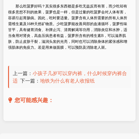
那么吃菠萝好吗？其实很多东西都是多吃无益反而有害，而少吃却有
很多意想不到的效果，菠萝也是一样，但是过量的吃菠萝会对人体有害，
容易引起胃肠病。因此，吃时要适量。菠萝含有人体所需要的所有人体所
需维生素及
16
种天然矿物质。少吃菠萝能改善局部的血液循环，菠萝性味
甘平，具有健胃消食、补脾止泻、清胃解渴等功用，消除炎症和水肿，适
当食用对肾炎，高血压病患者有益，菠萝所含有的维生素
B
，可以滋养肌
肤，防止皮肤干裂，滋润头发的光亮，同时也可以消除身体的紧张感和增
强肌体的免疫力。若是用来做面膜，可以预防及消除老人斑。
上一篇：
小孩子几岁可以穿内裤，什么时候穿内裤合
适
下一篇：
地铁为什么有老人收报纸
您可能感兴趣：