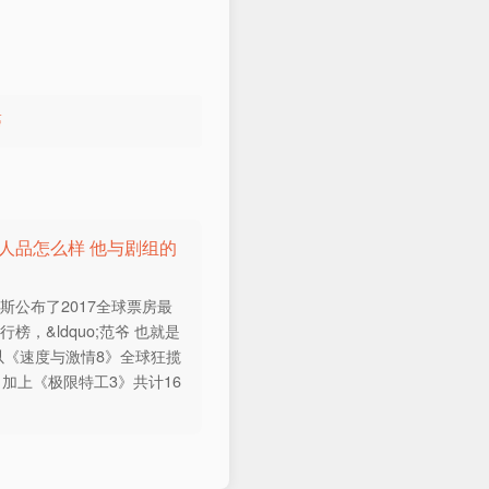
癌
尔人品怎么样 他与剧组的
斯公布了2017全球票房最
榜，&ldquo;范爷 也就是
以《速度与激情8》全球狂揽
、加上《极限特工3》共计16