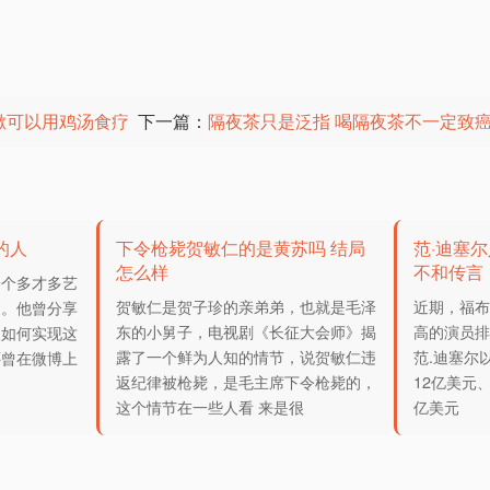
嗽可以用鸡汤食疗
下一篇：
隔夜茶只是泛指 喝隔夜茶不一定致
的人
下令枪毙贺敏仁的是黄苏吗 结局
范·迪塞
怎么样
不和传言
一个多才多艺
贺敏仁是贺子珍的亲弟弟，也就是毛泽
近期，福布
家。他曾分享
东的小舅子，电视剧《长征大会师》揭
高的演员排行
及如何实现这
露了一个鲜为人知的情节，说贺敏仁违
范.迪塞尔
还曾在微博上
返纪律被枪毙，是毛主席下令枪毙的，
12亿美元
的
这个情节在一些人看 来是很
亿美元