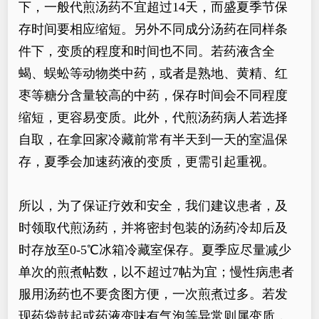
下，一般代煎汤药不宜超过14天，而盛夏季节保
存时间要相应缩短。另外不同成分汤药在同样条
件下，变质的程度和时间也不同。若药液含全
蝎、蜈蚣等动物类中药，或者是熟地、黄精、红
枣等糖分含量较高的中药，保存时间会不同程度
缩短，更容易变质。此外，代煎汤药病人若选择
自取，在拿回家冷藏前常有半天到一天的室温保
存，夏季会加速药液的变质，更需引起重视。
所以，为了保证疗效和安全，我们建议患者，及
时领取代煎汤药，并将密封包装的汤药冷却后及
时存放至0-5℃冰箱冷藏室保存。夏季应尽量减少
单次的煎煮帖数，以不超过7帖为宜；慢性病患者
服用汤药也不要贪图方便，一次煎煮过多。若发
现药袋鼓起或药液变味有气泡等异常则属变质，